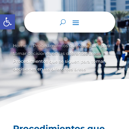
Abrir barra de herramientas
Home
Procedimientos que se siguen para
9
tomar decisiones en las diferentes áreas
9
Procedimientos que se siguen para tomar
decisiones en las diferentes áreas
Procedimientos que