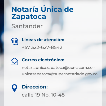
Notaría Única de
Zapatoca
Santander
Líneas de atención:

+57 322-627-8542
Correo electrónico:

notariaunicazapatoca@ucnc.com.co -
unicazapatoca@supernotariado.gov.co
Dirección:

calle 19 No. 10-48