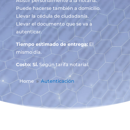
Asistir personalmente a la notaría.
Puede hacerse también a domicilio.
Llevar la cédula de ciudadanía.
Llevar el documento que se va a
autenticar.
Tiempo estimado de entrega:
El
mismo día.
Costo: SÍ.
Según tarifa notarial.
Home
Autenticación
9