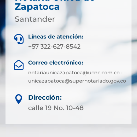
Zapatoca
Santander
Líneas de atención:

+57 322-627-8542
Correo electrónico:

notariaunicazapatoca@ucnc.com.co -
unicazapatoca@supernotariado.gov.co
Dirección:

calle 19 No. 10-48