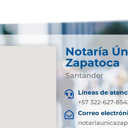
Notaría Ún
Zapatoca
Santander
Líneas de atenc

+57 322-627-854
Correo electrón

notariaunicaza