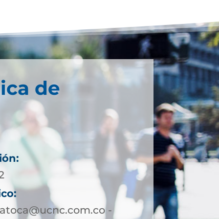
ica de
ión:
2
ico:
patoca@ucnc.com.co -