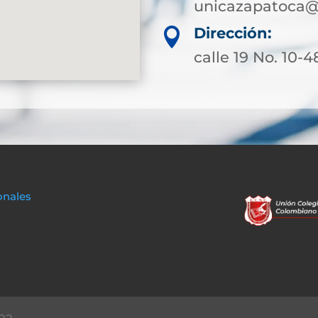
unicazapatoca@
Dirección:

calle 19 No. 10-4
onales