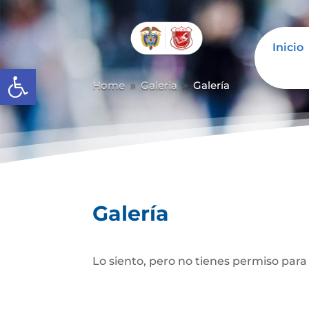
Inicio
Abrir barra de herramientas
Home
Galeria
Galería
9
9
Galería
Lo siento, pero no tienes permiso para