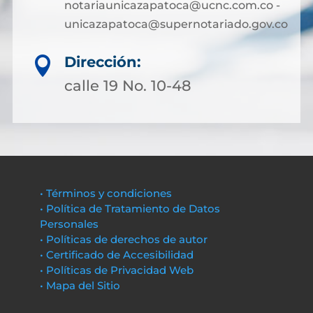
notariaunicazapatoca@ucnc.com.co -
unicazapatoca@supernotariado.gov.co
Dirección:

calle 19 No. 10-48
• Términos y condiciones
• Política de Tratamiento de Datos
Personales
• Políticas de derechos de autor
• Certificado de Accesibilidad
• Políticas de Privacidad Web
• Mapa del Sitio