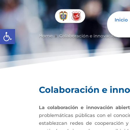
Inicio
Abrir barra de herramientas
Home
Colaboración e innovación abier
9
Colaboración e inno
La colaboración e innovación abier
problemáticas públicas con el conoci
establezcan redes de cooperación y