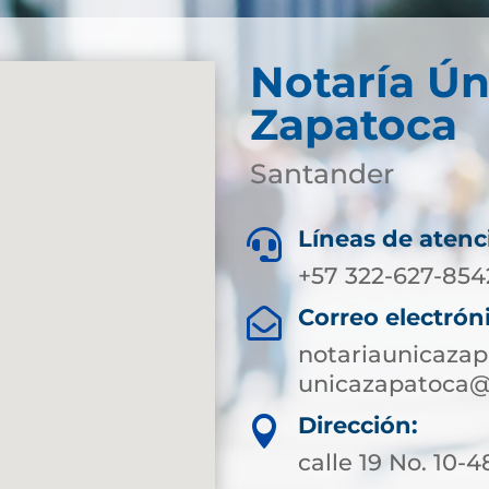
Notaría Ún
Zapatoca
Santander
Líneas de atenc

+57 322-627-854
Correo electrón

notariaunicaza
unicazapatoca@
Dirección:

calle 19 No. 10-4