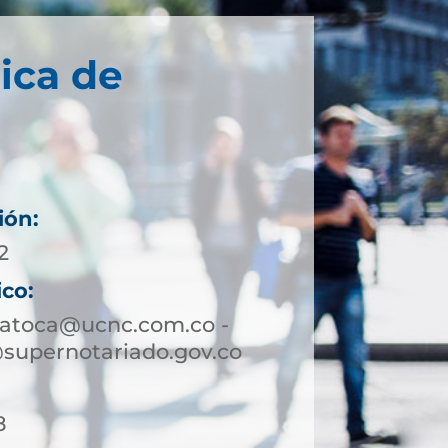
ica de
ión:
2
ico:
patoca@ucnc.com.co -
supernotariado.gov.co
8