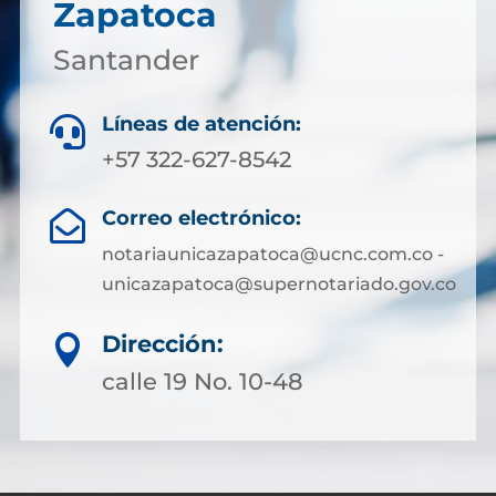
Zapatoca
Santander
Líneas de atención:

+57 322-627-8542
Correo electrónico:

notariaunicazapatoca@ucnc.com.co -
unicazapatoca@supernotariado.gov.co
Dirección:

calle 19 No. 10-48