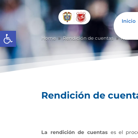
Inicio
Abrir barra de herramientas
Home
Rendición de cuentas
Rendic
9
9
Rendición de cuent
La rendición de cuentas
es el proc