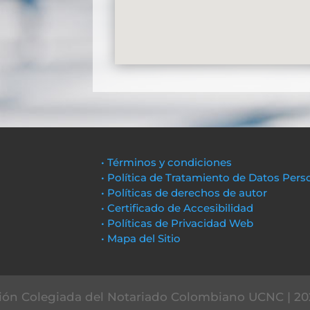
• Términos y condiciones
• Política de Tratamiento de Datos Pers
• Políticas de derechos de autor
• Certificado de Accesibilidad
• Políticas de Privacidad Web
• Mapa del Sitio
ón Colegiada del Notariado Colombiano UCNC | 20