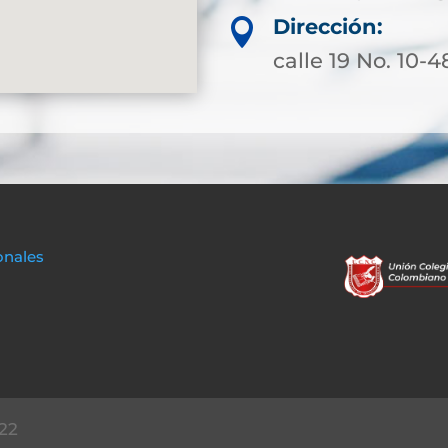
Dirección:

calle 19 No. 10-4
onales
22