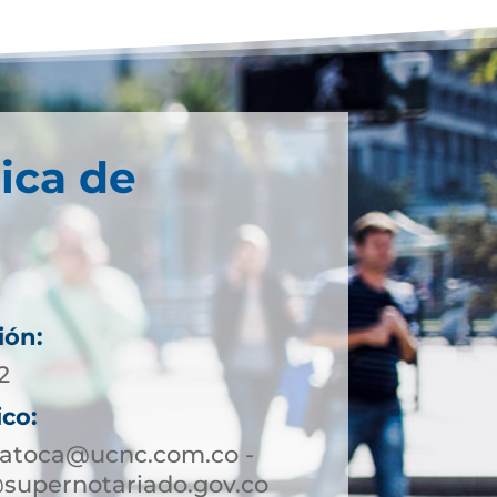
ica de
ión:
2
ico:
patoca@ucnc.com.co -
supernotariado.gov.co