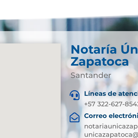
Notaría Ún
Zapatoca
Santander
Líneas de atenc

+57 322-627-854
Correo electrón

notariaunicaza
unicazapatoca@