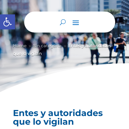
Abrir barra de herramientas
Home
Sin categoría
Entes y autoridades
9
9
que lo vigilan
Entes y autoridades
que lo vigilan