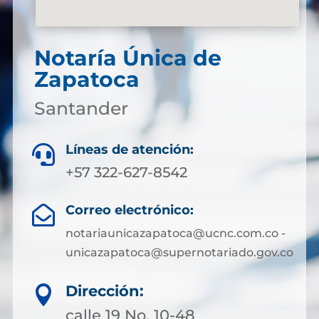
Notaría Única de
Zapatoca
Santander
Líneas de atención:

+57 322-627-8542
Correo electrónico:

notariaunicazapatoca@ucnc.com.co -
unicazapatoca@supernotariado.gov.co
Dirección:

calle 19 No. 10-48