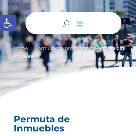
Abrir barra de herramientas
Home
Permuta de Inmuebles
Permuta de
9
9
Inmuebles
Permuta de
Inmuebles