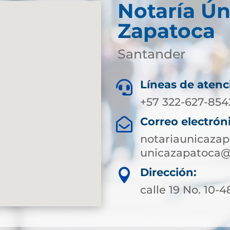
Notaría Ún
Zapatoca
Santander
Líneas de atenc

+57 322-627-854
Correo electrón

notariaunicaza
unicazapatoca@
Dirección:

calle 19 No. 10-4