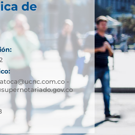
ica de
ión:
2
ico:
patoca@ucnc.com.co -
supernotariado.gov.co
8