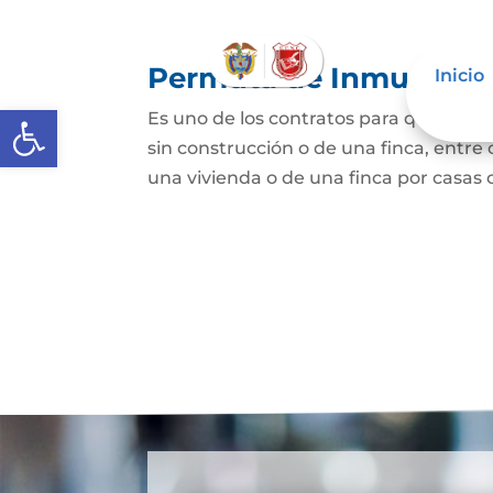
Permuta de Inmuebles
Inicio
Abrir barra de herramientas
Es uno de los contratos para que una p
sin construcción o de una finca, entre 
una vivienda o de una finca por casas o