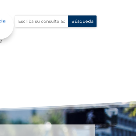
cia
e
e