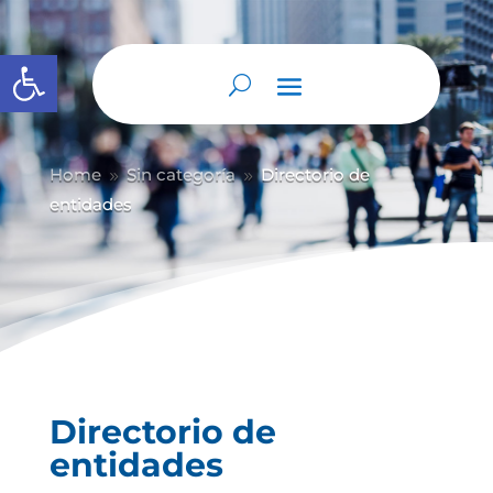
Abrir barra de herramientas
Home
Sin categoría
Directorio de
9
9
entidades
Directorio de
entidades