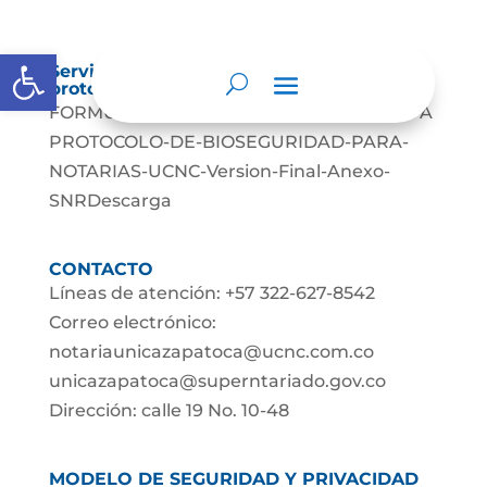
Abrir barra de herramientas
Servicio al público, normas, formularios y
protocolos de atención.
FORMULARIOS NORMATIVIDAD PARTICIPA
PROTOCOLO-DE-BIOSEGURIDAD-PARA-
NOTARIAS-UCNC-Version-Final-Anexo-
SNRDescarga
CONTACTO
Líneas de atención: +57 322-627-8542
Correo electrónico:
notariaunicazapatoca@ucnc.com.co
unicazapatoca@superntariado.gov.co
Dirección: calle 19 No. 10-48
MODELO DE SEGURIDAD Y PRIVACIDAD