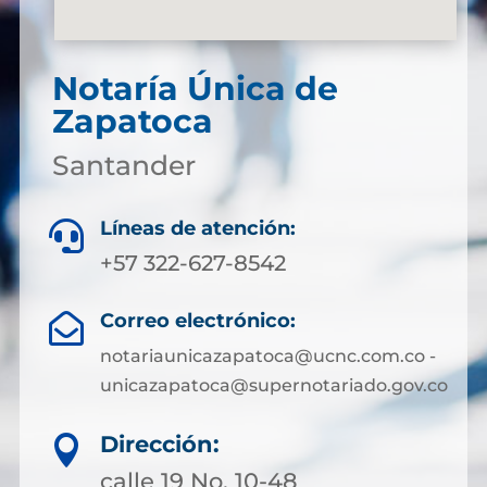
Notaría Única de
Zapatoca
Santander
Líneas de atención:

+57 322-627-8542
Correo electrónico:

notariaunicazapatoca@ucnc.com.co -
unicazapatoca@supernotariado.gov.co
Dirección:

calle 19 No. 10-48