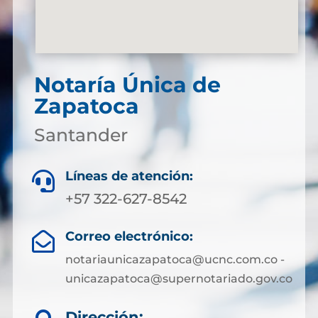
Notaría Única de
Zapatoca
Santander
Líneas de atención:

+57 322-627-8542
Correo electrónico:

notariaunicazapatoca@ucnc.com.co -
unicazapatoca@supernotariado.gov.co
Dirección: