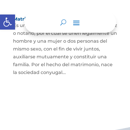
Abrir barra de herramientas
Matrimonio Civil
Es un contrato solemne celebrado ante juez
o notario, por el cual se unen legalmente un
hombre y una mujer o dos personas del
mismo sexo, con el fin de vivir juntos,
auxiliarse mutuamente y constituir una
familia. Por el hecho del matrimonio, nace
la sociedad conyugal...