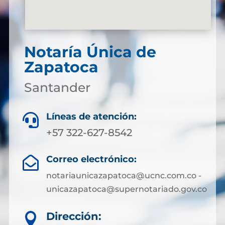
Notaría Única de
Zapatoca
Santander
Líneas de atención:

+57 322-627-8542
Correo electrónico:

notariaunicazapatoca@ucnc.com.co -
unicazapatoca@supernotariado.gov.co
Dirección:
