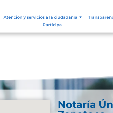
 supervisión, notificación y
Atención y servicios a la ciudadanía
Transparen
el sujeto obligado
Participa
Notaría Ún