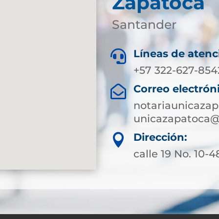
Zapatoca
Santander
Líneas de atenc

+57 322-627-854
Correo electrón

notariaunicaza
unicazapatoca@
Dirección:

calle 19 No. 10-4