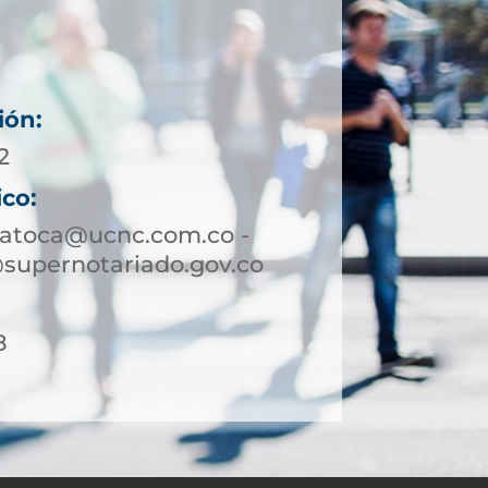
ión:
2
ico:
patoca@ucnc.com.co -
supernotariado.gov.co
8