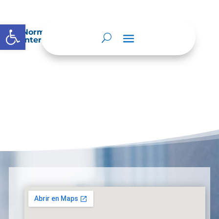
Abrir barra de herramientas
Normatividad especial que les aplique de
interés.