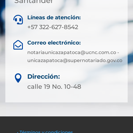
Santander
Líneas de atención:

+57 322-627-8542
Correo electrónico:

notariaunicazapatoca@ucnc.com.co -
unicazapatoca@supernotariado.gov.co
Dirección:

calle 19 No. 10-48
• Términos y condiciones