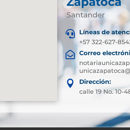
Zapatoca
Santander
Líneas de atenc

+57 322-627-854
Correo electrón

notariaunicaza
unicazapatoca@
Dirección:

calle 19 No. 10-4