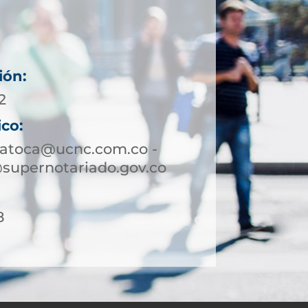
ión:
2
ico:
patoca@ucnc.com.co -
supernotariado.gov.co
8