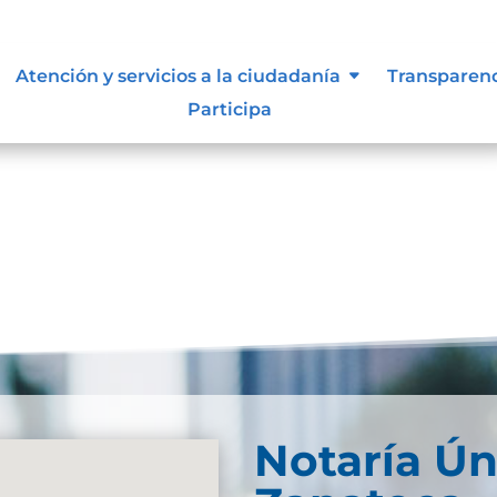
e información
Atención y servicios a la ciudadanía
Transparen
Participa
ro-de-Activos-de-InformacionDescarga
Notaría Ún