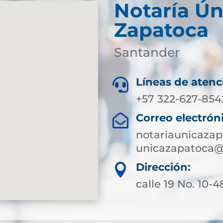
Notaría Ún
Zapatoca
Santander
Líneas de atenc

+57 322-627-854
Correo electrón

notariaunicaza
unicazapatoca@
Dirección:

calle 19 No. 10-4