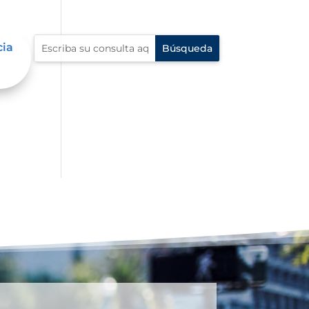
cia
í