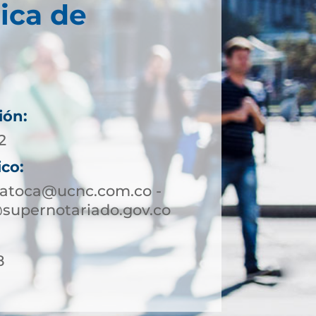
ica de
ión:
2
ico:
patoca@ucnc.com.co -
supernotariado.gov.co
8