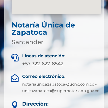
Notaría Única de
Zapatoca
Santander
Líneas de atención:

+57 322-627-8542
Correo electrónico:

notariaunicazapatoca@ucnc.com.co -
unicazapatoca@supernotariado.gov.co
Dirección:
