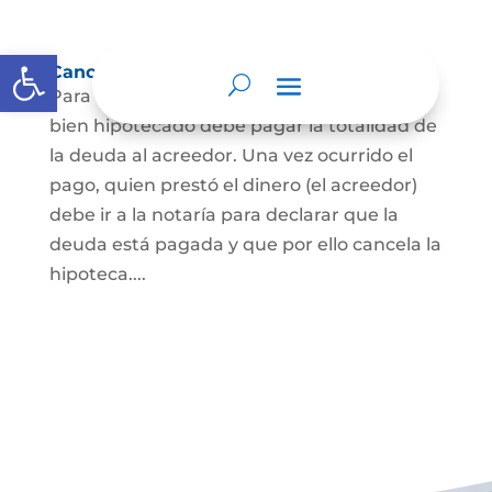
Abrir barra de herramientas
Cancelación de Hipoteca
Para cancelar una hipoteca, el dueño del
bien hipotecado debe pagar la totalidad de
la deuda al acreedor. Una vez ocurrido el
pago, quien prestó el dinero (el acreedor)
debe ir a la notaría para declarar que la
deuda está pagada y que por ello cancela la
hipoteca....